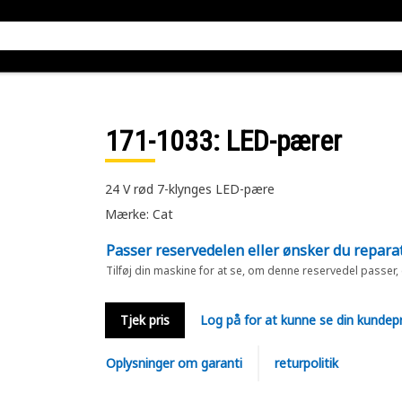
171-1033
: LED-pærer
24 V rød 7-klynges LED-pære
Mærke: Cat
Passer reservedelen eller ønsker du repara
Tilføj din maskine for at se, om denne reservedel passer,
Tjek pris
Log på for at kunne se din kundepr
Oplysninger om garanti
returpolitik