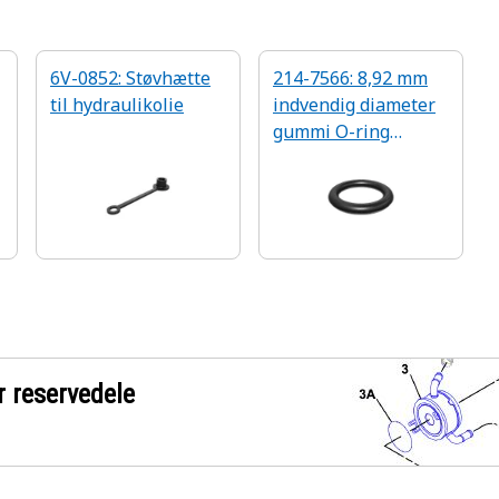
6V-0852: Støvhætte
214-7566: 8,92 mm
til hydraulikolie
indvendig diameter
gummi O-ring
tætning
r reservedele