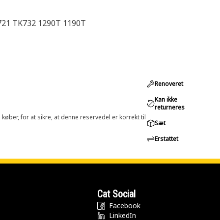
K721 TK732 1290T 1190T
Renoveret
Kan ikke
returneres
øber, for at sikre, at denne reservedel er korrekt til
Sæt
Erstattet
Cat Social
Facebook
LinkedIn