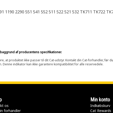
91 1190 2290 551 541 552 511 522 521 532 TK711 TK722 T
på baggrund af producentens specifikationer.
at produktet ikke passer til dit Cat-udstyr. Kontakt din Cat-forhandler, før du k
n. Denne indikator kan ikke garantere kompatibilitet for alle reservedele.
p
Min konto
kt os
Indkøbskurv
in forhandler
Cat Rewards