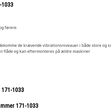
-1033
og førere.
 imødekomme de krævende vibrationsniveauer i både store og
din flåde og kan eftermonteres på ældre maskiner
r
171-1033
nummer
171-1033