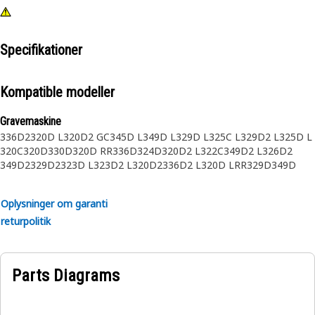
Specifikationer
Kompatible modeller
Gravemaskine
336D2
320D L
320D2 GC
345D L
349D L
329D L
325C L
329D2 L
325D L
320C
320D
330D
320D RR
336D
324D
320D2 L
322C
349D2 L
326D2
349D2
329D2
323D L
323D2 L
320D2
336D2 L
320D LRR
329D
349D
326D2 L
324D L
330C L
330D L
336D L
325C
325D
345C
345D
Oplysninger om garanti
returpolitik
Parts Diagrams