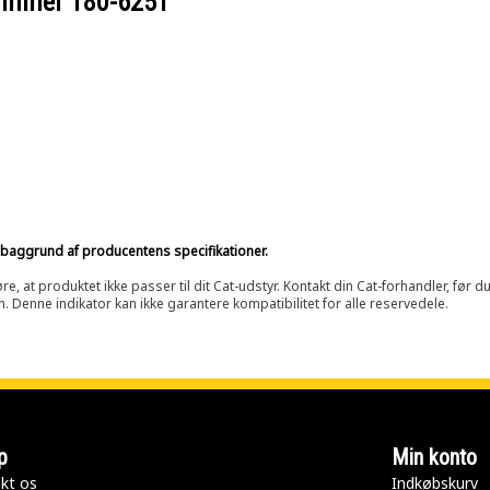
nummer
180-6251
på baggrund af producentens specifikationer.
at produktet ikke passer til dit Cat-udstyr. Kontakt din Cat-forhandler, før du k
n. Denne indikator kan ikke garantere kompatibilitet for alle reservedele.
p
Min konto
kt os
Indkøbskurv