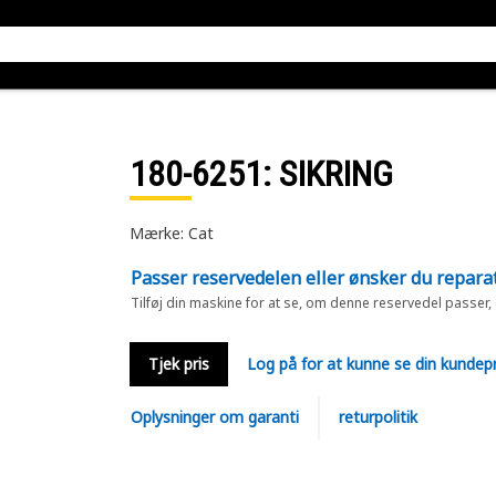
180-6251
: SIKRING
Mærke: Cat
Passer reservedelen eller ønsker du repara
Tilføj din maskine for at se, om denne reservedel passer,
Tjek pris
Log på for at kunne se din kundepr
Oplysninger om garanti
returpolitik