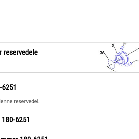
r reservedele
-6251
 denne reservedel.
r
180-6251