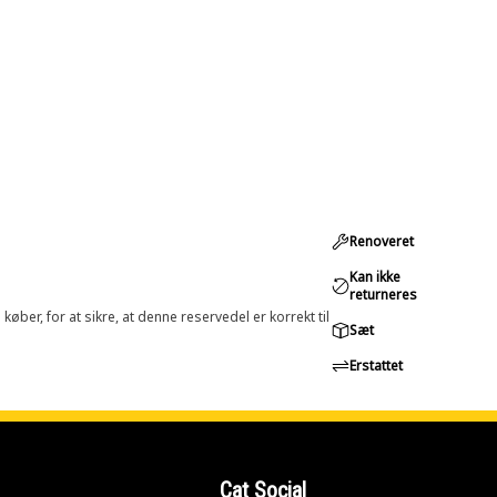
Renoveret
Kan ikke
returneres
øber, for at sikre, at denne reservedel er korrekt til
Sæt
Erstattet
Cat Social