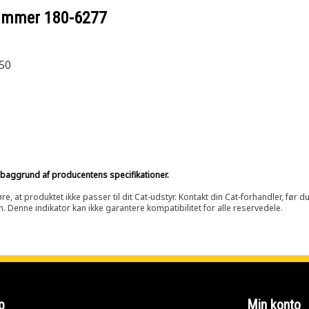
nummer
180-6277
50
på baggrund af producentens specifikationer.
at produktet ikke passer til dit Cat-udstyr. Kontakt din Cat-forhandler, før du k
n. Denne indikator kan ikke garantere kompatibilitet for alle reservedele.
p
Min konto