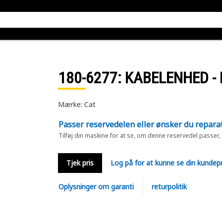
180-6277
: KABELENHED - 
Mærke: Cat
Passer reservedelen eller ønsker du repara
Tilføj din maskine for at se, om denne reservedel passer,
Tjek pris
Log på for at kunne se din kundepr
Oplysninger om garanti
returpolitik