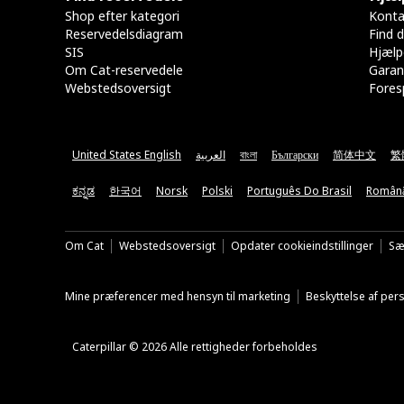
Shop efter kategori
Konta
Reservedelsdiagram
Find d
SIS
Hjælp
Om Cat-reservedele
Garan
Webstedsoversigt
Fores
United States English
العربية
বাংলা
Български
简体中文
繁
ಕನ್ನಡ
한국어
Norsk
Polski
Português Do Brasil
Român
Om Cat
Webstedsoversigt
Opdater cookieindstillinger
Sæ
Mine præferencer med hensyn til marketing
Beskyttelse af pe
Caterpillar © 2026 Alle rettigheder forbeholdes