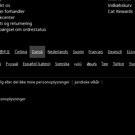
kt os
Indkøbskurv
in forhandler
Cat Rewards
ecenter
ti og returnering
pørgsel om ordrestatus
體中文
Čeština
Dansk
Nederlands
Suomi
Français
Deutsch
Ελλη
ă
Русский
Español (Latino)
Svenska
தமிழ்
తెలుగు
ไทย
Türkçe
Укр
lg eller del ikke mine personoplysninger
Juridiske vilkår
rsonoplysninger