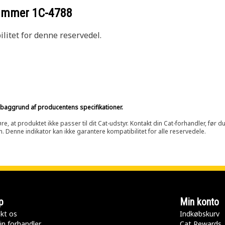
nummer
1C-4788
litet for denne reservedel.
på baggrund af producentens specifikationer.
at produktet ikke passer til dit Cat-udstyr. Kontakt din Cat-forhandler, før du k
n. Denne indikator kan ikke garantere kompatibilitet for alle reservedele.
p
Min konto
kt os
Indkøbskurv
in forhandler
Cat Rewards