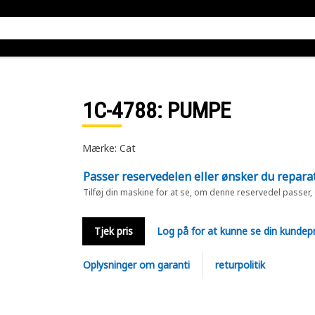
1C-4788
: PUMPE
Mærke: Cat
Passer reservedelen eller ønsker du repara
Tilføj din maskine for at se, om denne reservedel passer,
Tjek pris
Log på for at kunne se din kundepr
Oplysninger om garanti
returpolitik