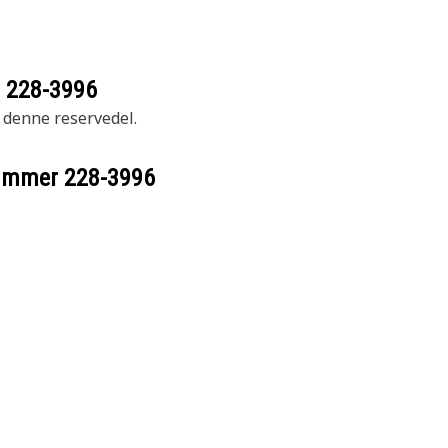
r
228-3996
r denne reservedel.
nummer
228-3996