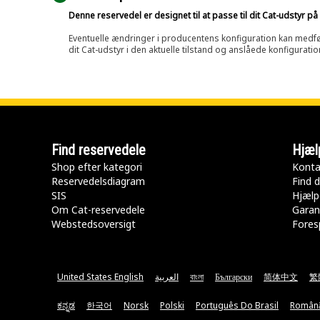
Denne reservedel er designet til at passe til dit Cat-udstyr 
Eventuelle ændringer i producentens konfiguration kan medføre, 
dit Cat-udstyr i den aktuelle tilstand og anslåede konfiguratio
Find reservedele
Hjæl
Shop efter kategori
Konta
Reservedelsdiagram
Find d
SIS
Hjælp
Om Cat-reservedele
Garan
Webstedsoversigt
Fores
United States English
العربية
বাংলা
Български
简体中文
繁
ಕನ್ನಡ
한국어
Norsk
Polski
Português Do Brasil
Român