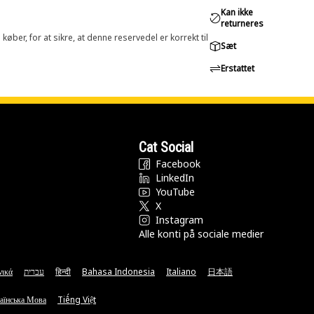
Kan ikke
returneres
øber, for at sikre, at denne reservedel er korrekt til
Sæt
Erstattet
Cat Social
Facebook
LinkedIn
YouTube
X
Instagram
Alle konti på sociale medier
νικά
עברית
हिन्दी
Bahasa Indonesia
Italiano
日本語
аїнська Мова
Tiếng Việt