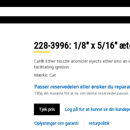
228-3996
: 1/8" x 5/16" æ
Cat® Ether Nozzle atomizer injects ether into an 
facilitating ignition
Mærke: Cat
Passer reservedelen eller ønsker du repara
Tilføj din maskine for at se, om denne reservedel passer,
Tjek pris
Log på for at kunne se din kundepr
Oplysninger om garanti
returpolitik