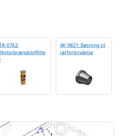
1R-0762:
4K-9821: Bøsning til
Motorbrændstoffilte
rørforbindelse
r