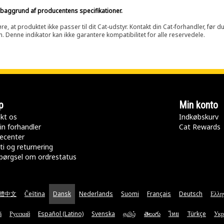
på baggrund af producentens specifikationer.
at produktet ikke passer til dit Cat-udstyr. Kontakt din Cat-forhandler, før du k
n. Denne indikator kan ikke garantere kompatibilitet for alle reservedele.
p
Min konto
kt os
Indkøbskurv
in forhandler
Cat Rewards
ecenter
ti og returnering
pørgsel om ordrestatus
體中文
Čeština
Dansk
Nederlands
Suomi
Français
Deutsch
Ελλη
ă
Русский
Español (Latino)
Svenska
தமிழ்
తెలుగు
ไทย
Türkçe
Укр