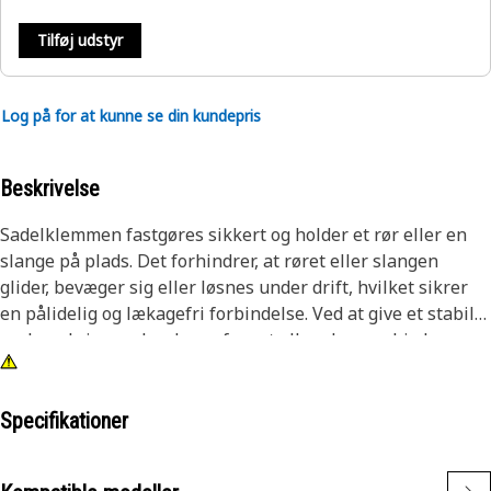
Tilføj udstyr
Log på for at kunne se din kundepris
Beskrivelse
Sadelklemmen fastgøres sikkert og holder et rør eller en
slange på plads. Det forhindrer, at røret eller slangen
glider, bevæger sig eller løsnes under drift, hvilket sikrer
en pålidelig og lækagefri forbindelse. Ved at give et stabilt
greb omkring omkredsen af røret eller slangen hjælper
klemmen med at opretholde enhedens integritet.
Egenskaber:
Specifikationer
● Tåler høje eller lave temperaturer uden at gå på
kompromis med dens ydeevne eller strukturelle integritet