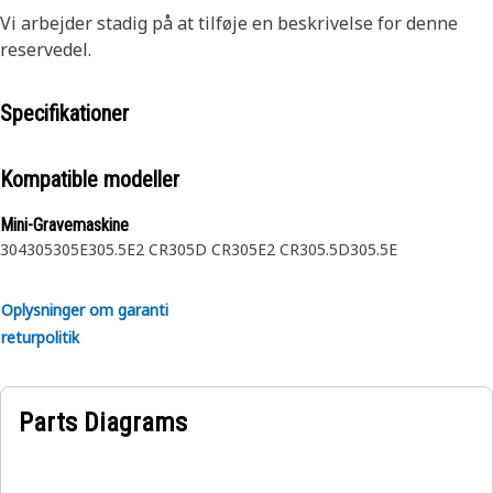
Vi arbejder stadig på at tilføje en beskrivelse for denne
reservedel.
Specifikationer
Kompatible modeller
Mini-Gravemaskine
304
305
305E
305.5E2 CR
305D CR
305E2 CR
305.5D
305.5E
Oplysninger om garanti
returpolitik
Parts Diagrams