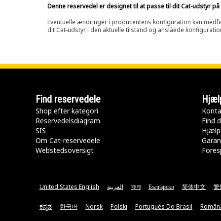
Denne reservedel er designet til at passe til dit Cat-udstyr 
Eventuelle ændringer i producentens konfiguration kan medføre, 
dit Cat-udstyr i den aktuelle tilstand og anslåede konfiguratio
Find reservedele
Hjæl
Shop efter kategori
Konta
Reservedelsdiagram
Find d
SIS
Hjælp
Om Cat-reservedele
Garan
Webstedsoversigt
Fores
United States English
العربية
বাংলা
Български
简体中文
繁
ಕನ್ನಡ
한국어
Norsk
Polski
Português Do Brasil
Român