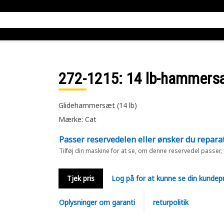
272-1215
: 14 lb-hammers
Glidehammersæt (14 lb)
Mærke: Cat
Passer reservedelen eller ønsker du repara
Tilføj din maskine for at se, om denne reservedel passer,
Tjek pris
Log på for at kunne se din kundepr
Oplysninger om garanti
returpolitik