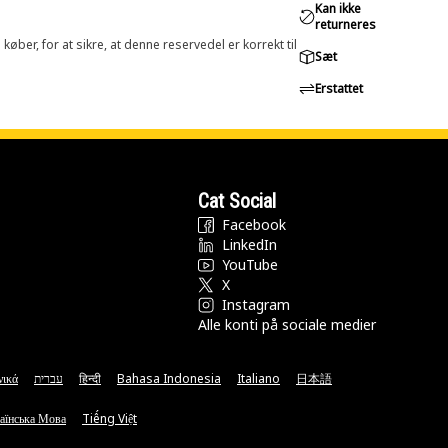
Kan ikke
returneres
øber, for at sikre, at denne reservedel er korrekt til
Sæt
Erstattet
Cat Social
Facebook
LinkedIn
YouTube
X
Instagram
Alle konti på sociale medier
νικά
עברית
हिन्दी
Bahasa Indonesia
Italiano
日本語
аїнська Мова
Tiếng Việt