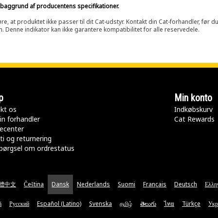
på baggrund af producentens specifikationer.
at produktet ikke passer til dit Cat-udstyr. Kontakt din Cat-forhandler, før du k
n. Denne indikator kan ikke garantere kompatibilitet for alle reservedele.
p
Min konto
kt os
Indkøbskurv
in forhandler
Cat Rewards
ecenter
ti og returnering
pørgsel om ordrestatus
體中文
Čeština
Dansk
Nederlands
Suomi
Français
Deutsch
Ελλη
ă
Русский
Español (Latino)
Svenska
தமிழ்
తెలుగు
ไทย
Türkçe
Укр