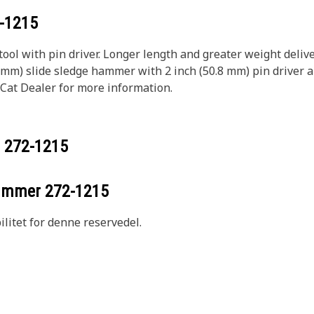
-1215
tool with pin driver. Longer length and greater weight deli
762 mm) slide sledge hammer with 2 inch (50.8 mm) pin driver 
 Cat Dealer for more information.
r
272-1215
nummer
272-1215
litet for denne reservedel.