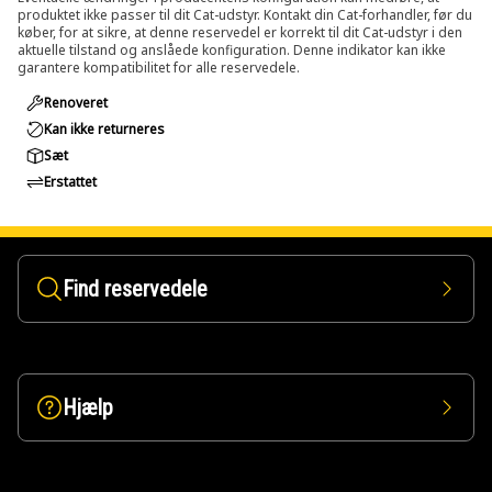
produktet ikke passer til dit Cat-udstyr. Kontakt din Cat-forhandler, før du
køber, for at sikre, at denne reservedel er korrekt til dit Cat-udstyr i den
aktuelle tilstand og anslåede konfiguration. Denne indikator kan ikke
garantere kompatibilitet for alle reservedele.
Renoveret
Kan ikke returneres
Sæt
Erstattet
Find reservedele
Hjælp