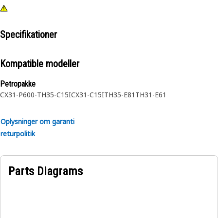
Specifikationer
Kompatible modeller
Petropakke
CX31-P600-
TH35-C15I
CX31-C15I
TH35-E81
TH31-E61
Oplysninger om garanti
returpolitik
Parts Diagrams