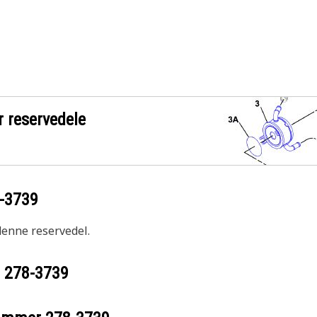
r reservedele
-3739
 denne reservedel.
r
278-3739