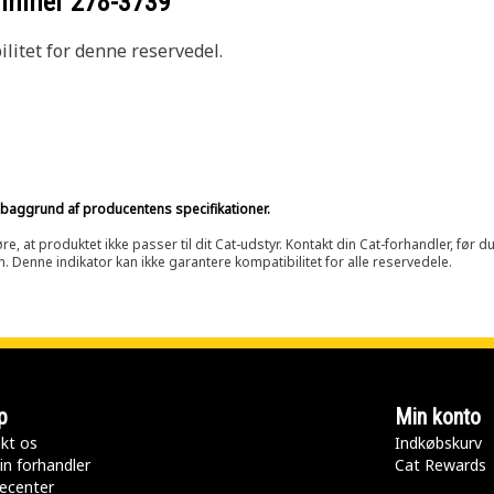
nummer
278-3739
litet for denne reservedel.
på baggrund af producentens specifikationer.
at produktet ikke passer til dit Cat-udstyr. Kontakt din Cat-forhandler, før du k
n. Denne indikator kan ikke garantere kompatibilitet for alle reservedele.
p
Min konto
kt os
Indkøbskurv
in forhandler
Cat Rewards
ecenter