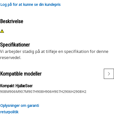
Log på for at kunne se din kundepris
Beskrivelse
Specifikationer
Vi arbejder stadig på at tilføje en specifikation for denne
reservedel.
Kompatible modeller
Kompakt HjullæSser
908M
906M
907M
907H
908H
906H
907H2
906H2
908H2
Oplysninger om garanti
returpolitik