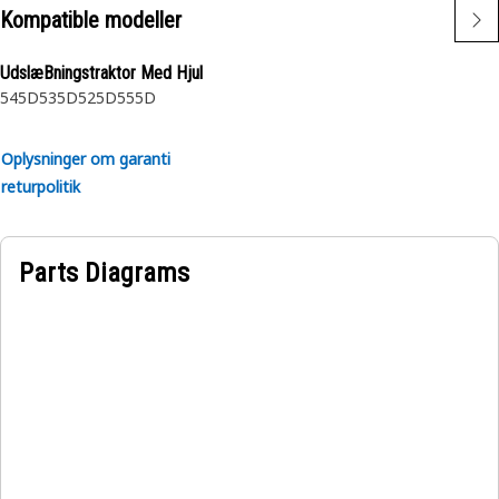
Kompatible modeller
UdslæBningstraktor Med Hjul
545D
535D
525D
555D
Oplysninger om garanti
returpolitik
Parts Diagrams