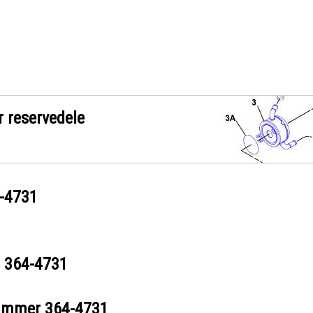
r reservedele
-4731
r
364-4731
nummer
364-4731