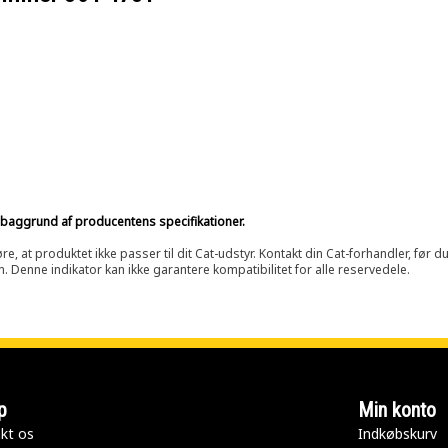
på baggrund af producentens specifikationer.
at produktet ikke passer til dit Cat-udstyr. Kontakt din Cat-forhandler, før du k
n. Denne indikator kan ikke garantere kompatibilitet for alle reservedele.
p
Min konto
kt os
Indkøbskurv