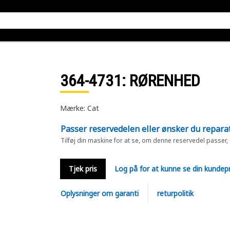
364-4731
: RØRENHED
Mærke: Cat
Passer reservedelen eller ønsker du repara
Tilføj din maskine for at se, om denne reservedel passer,
Tjek pris
Log på for at kunne se din kundepr
Oplysninger om garanti
returpolitik