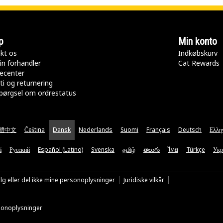
p
Min konto
kt os
Indkøbskurv
in forhandler
Cat Rewards
ecenter
ti og returnering
pørgsel om ordrestatus
體中文
Čeština
Dansk
Nederlands
Suomi
Français
Deutsch
Ελλη
ă
Русский
Español (Latino)
Svenska
தமிழ்
తెలుగు
ไทย
Türkçe
Укр
lg eller del ikke mine personoplysninger
Juridiske vilkår
rsonoplysninger