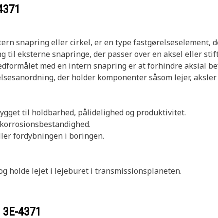
4371
ern snapring eller cirkel, er en type fastgørelseselement, de
 til eksterne snapringe, der passer over en aksel eller stift
vedformålet med en intern snapring er at forhindre aksial b
elsesanordning, der holder komponenter såsom lejer, aksler 
bygget til holdbarhed, pålidelighed og produktivitet.
g korrosionsbestandighed.
ler fordybningen i boringen.
og holde lejet i lejeburet i transmissionsplaneten.
r
3E-4371