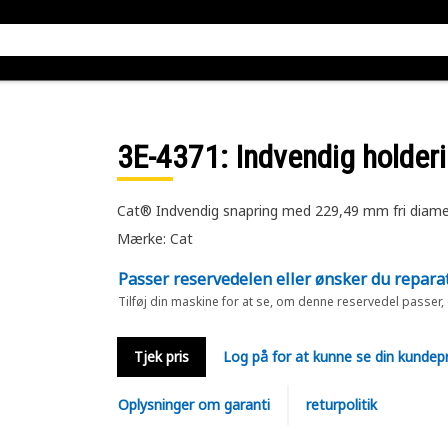
3E-4371
: Indvendig holder
Cat® Indvendig snapring med 229,49 mm fri diame
Mærke: Cat
Passer reservedelen eller ønsker du repara
Tilføj din maskine for at se, om denne reservedel passer,
Tjek pris
Log på for at kunne se din kundepr
Oplysninger om garanti
returpolitik