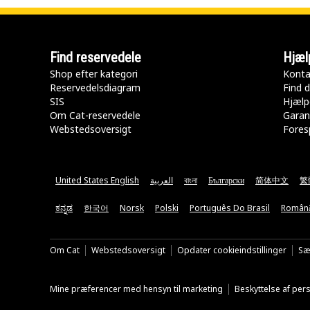
Find reservedele
Hjæl
Shop efter kategori
Konta
Reservedelsdiagram
Find d
SIS
Hjælp
Om Cat-reservedele
Garan
Webstedsoversigt
Fores
United States English
العربية
বাংলা
Български
简体中文
繁
ಕನ್ನಡ
한국어
Norsk
Polski
Português Do Brasil
Român
Om Cat
Webstedsoversigt
Opdater cookieindstillinger
Sæ
Mine præferencer med hensyn til marketing
Beskyttelse af pe