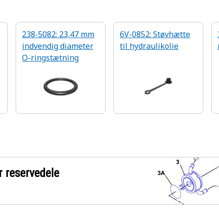
238-5082: 23,47 mm
6V-0852: Støvhætte
indvendig diameter
til hydraulikolie
O-ringstætning
r reservedele