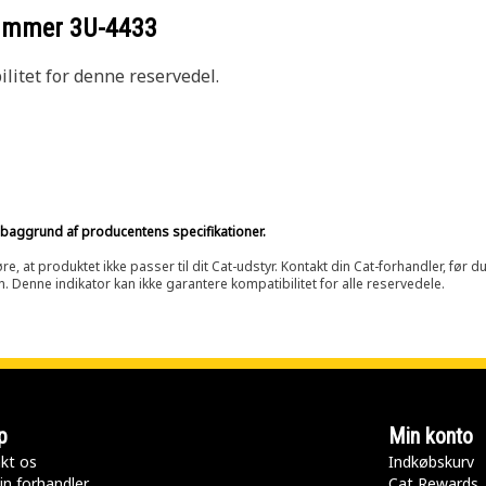
nummer
3U-4433
litet for denne reservedel.
på baggrund af producentens specifikationer.
at produktet ikke passer til dit Cat-udstyr. Kontakt din Cat-forhandler, før du k
n. Denne indikator kan ikke garantere kompatibilitet for alle reservedele.
p
Min konto
kt os
Indkøbskurv
in forhandler
Cat Rewards