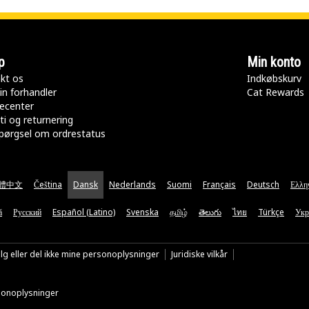
p
Min konto
kt os
Indkøbskurv
in forhandler
Cat Rewards
ecenter
ti og returnering
pørgsel om ordrestatus
體中文
Čeština
Dansk
Nederlands
Suomi
Français
Deutsch
Ελλη
ă
Русский
Español (Latino)
Svenska
தமிழ்
తెలుగు
ไทย
Türkçe
Укр
lg eller del ikke mine personoplysninger
Juridiske vilkår
rsonoplysninger