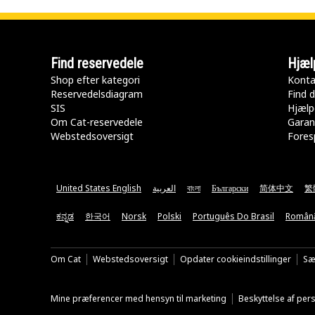
Find reservedele
Hjæl
Shop efter kategori
Konta
Reservedelsdiagram
Find d
SIS
Hjælp
Om Cat-reservedele
Garan
Webstedsoversigt
Fores
United States English
العربية
বাংলা
Български
简体中文
繁
ಕನ್ನಡ
한국어
Norsk
Polski
Português Do Brasil
Român
Om Cat
Webstedsoversigt
Opdater cookieindstillinger
Sæ
Mine præferencer med hensyn til marketing
Beskyttelse af pe