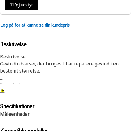
Tilføj udstyr
Log på for at kunne se din kundepris
Beskrivelse
Beskrivelse:
Gevindindsatser, der bruges til at reparere gevind i en
bestemt størrelse.
Egenskaber:
Sættet indeholder indsatser i én størrelse, et bor og en tap,
en skruetrækker, medbringerafbryderværktøj og
monteringsinstruktioner i et plastetui
Specifikationer
Måleenheder
Anvendelse:
Forhandlerværktøj