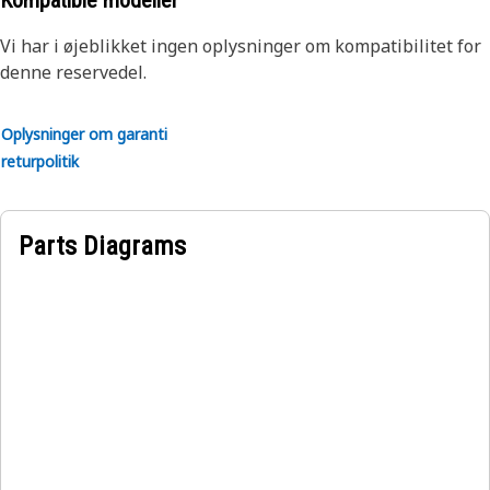
Kompatible modeller
Se brugermanualen, eller kontakt din lokale Cat-
forhandler for at få flere oplysninger.
Vi har i øjeblikket ingen oplysninger om kompatibilitet for
denne reservedel.
Oplysninger om garanti
returpolitik
Parts Diagrams