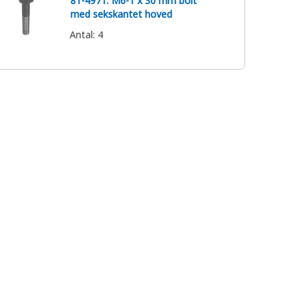
8T-4971: M6-1 x 30 mm bolt
med sekskantet hoved
Antal
:
4