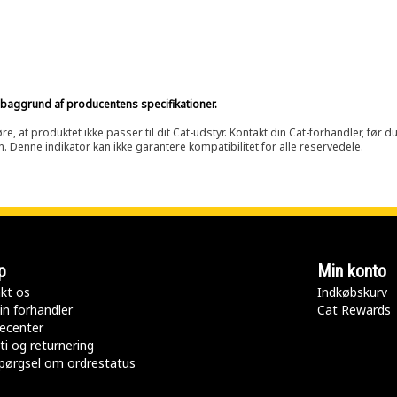
på baggrund af producentens specifikationer.
at produktet ikke passer til dit Cat-udstyr. Kontakt din Cat-forhandler, før du k
n. Denne indikator kan ikke garantere kompatibilitet for alle reservedele.
p
Min konto
kt os
Indkøbskurv
in forhandler
Cat Rewards
ecenter
ti og returnering
pørgsel om ordrestatus