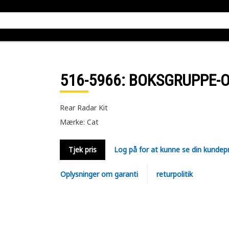
516-5966
: BOKSGRUPPE-
Rear Radar Kit
Mærke: Cat
Tjek pris
Log på for at kunne se din kundepr
Oplysninger om garanti
returpolitik