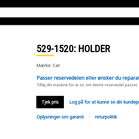
529-1520
: HOLDER
Mærke: Cat
Passer reservedelen eller ønsker du repara
Tilføj din maskine for at se, om denne reservedel passer,
Tjek pris
Log på for at kunne se din kundepr
Oplysninger om garanti
returpolitik