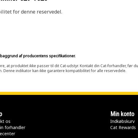
litet for denne reservedel.
på baggrund af producentens specifikationer.
at produktet ikke passer til dit Cat-udstyr. Kontakt din Cat-forhandler, før du k
n. Denne indikator kan ikke garantere kompatibilitet for alle reservedele.
p
Min konto
kt os
Indkøbskurv
in forhandler
Cat Rewards
ecenter