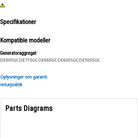
Specifikationer
Kompatible modeller
Generatoraggregat
DE605GC
DE715GC
DE660GC
DE600SGC
DE500SGC
Oplysninger om garanti
returpolitik
Parts Diagrams