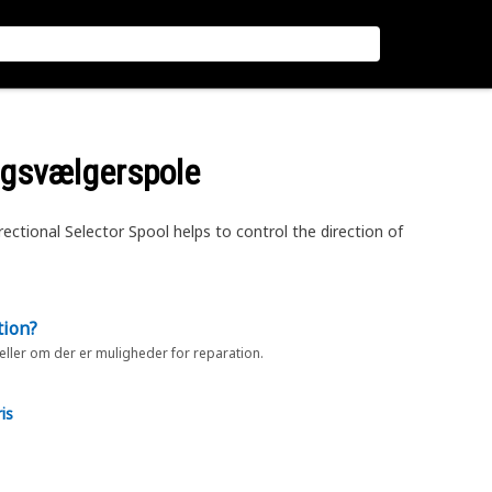
ingsvælgerspole
ectional Selector Spool helps to control the direction of
tion?
 eller om der er muligheder for reparation.
is