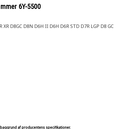
nummer
6Y-5500
R XR D8GC D8N D6H II D6H D6R STD D7R LGP D8 GC
på baggrund af producentens specifikationer.