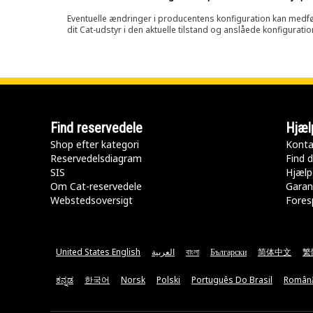
Eventuelle ændringer i producentens konfiguration kan medføre, 
dit Cat-udstyr i den aktuelle tilstand og anslåede konfiguratio
Find reservedele
Hjæl
Shop efter kategori
Konta
Reservedelsdiagram
Find d
SIS
Hjælp
Om Cat-reservedele
Garan
Webstedsoversigt
Fores
United States English
العربية
বাংলা
Български
简体中文
繁
ಕನ್ನಡ
한국어
Norsk
Polski
Português Do Brasil
Român