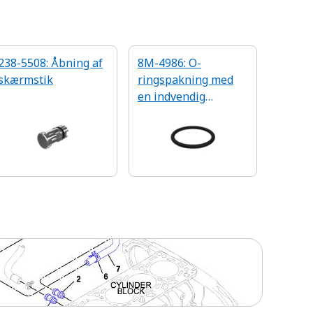
238-5508: Åbning af
8M-4986: O-
skærmstik
ringspakning med
en indvendig
diameter på 37,69
mm