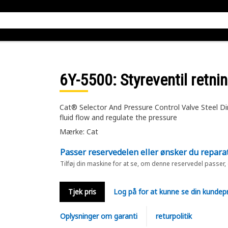
6Y-5500
: Styreventil retn
Cat® Selector And Pressure Control Valve Steel Dir
fluid flow and regulate the pressure
Mærke: Cat
Passer reservedelen eller ønsker du repara
Tilføj din maskine for at se, om denne reservedel passer,
Tjek pris
Log på for at kunne se din kundepr
Oplysninger om garanti
returpolitik