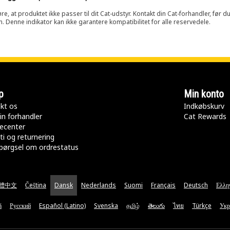
at produktet ikke passer til dit Cat-udstyr. Kontakt din Cat-forhandler, før du k
n. Denne indikator kan ikke garantere kompatibilitet for alle reservedele.
p
Min konto
kt os
Indkøbskurv
in forhandler
Cat Rewards
ecenter
ti og returnering
pørgsel om ordrestatus
體中文
Čeština
Dansk
Nederlands
Suomi
Français
Deutsch
Ελλη
ă
Русский
Español (Latino)
Svenska
தமிழ்
తెలుగు
ไทย
Türkçe
Укр