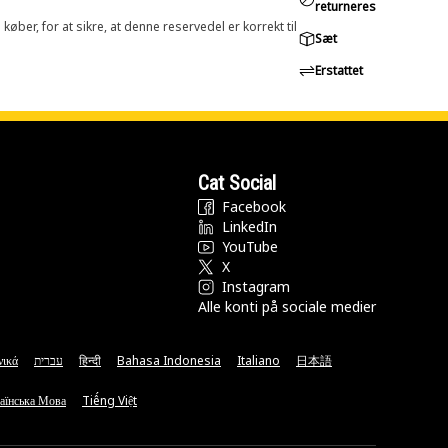
returneres
øber, for at sikre, at denne reservedel er korrekt til
Sæt
Erstattet
Cat Social
Facebook
LinkedIn
YouTube
X
Instagram
Alle konti på sociale medier
νικά
עברית
हिन्दी
Bahasa Indonesia
Italiano
日本語
аїнська Мова
Tiếng Việt