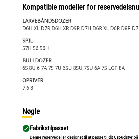
Kompatible modeller for reservedels
LARVEBÅNDSDOZER
D6H XL D7R D6H XR D9R D7H D6R XL D6R D8R D7
SPIL
57H 56 56H
BULLDOZER
6S 8U 6 7A 7S 7U 6SU 8SU 7SU 6A 7S LGP 8A
OPRIVER
7 6 8
Nøgle
Fabrikstilpasset
Denne reservedel er designet til at passe til dit Cat-udstyr 