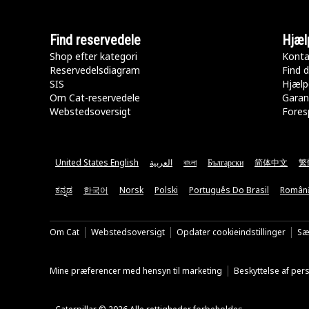
Find reservedele
Hjæl
Shop efter kategori
Konta
Reservedelsdiagram
Find d
SIS
Hjælp
Om Cat-reservedele
Garan
Webstedsoversigt
Fores
United States English
العربية
বাংলা
Български
简体中文
繁
ಕನ್ನಡ
한국어
Norsk
Polski
Português Do Brasil
Român
Om Cat
Webstedsoversigt
Opdater cookieindstillinger
Sæ
Mine præferencer med hensyn til marketing
Beskyttelse af pe