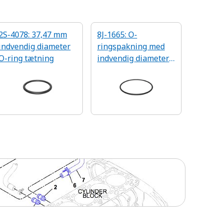
2S-4078: 37,47 mm
8J-1665: O-
indvendig diameter
ringspakning med
O-ring tætning
indvendig diameter
på 164,46 mm