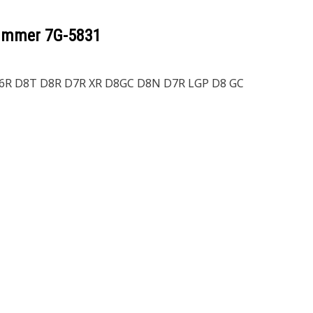
nummer
7G-5831
 D6R D8T D8R D7R XR D8GC D8N D7R LGP D8 GC