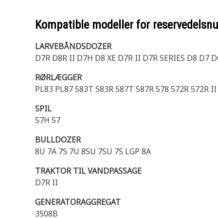
Kompatible modeller for reservedels
LARVEBÅNDSDOZER
D7R D8R II D7H D8 XE D7R II D7R SERIES D8 D7
RØRLÆGGER
PL83 PL87 583T 583R 587T 587R 578 572R 572R II
SPIL
57H 57
BULLDOZER
8U 7A 7S 7U 8SU 7SU 7S LGP 8A
TRAKTOR TIL VANDPASSAGE
D7R II
GENERATORAGGREGAT
3508B