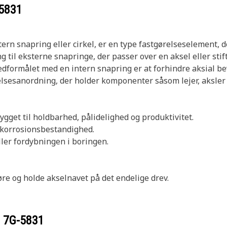
5831
ern snapring eller cirkel, er en type fastgørelseselement, de
 til eksterne snapringe, der passer over en aksel eller stift
vedformålet med en intern snapring er at forhindre aksial b
elsesanordning, der holder komponenter såsom lejer, aksler 
bygget til holdbarhed, pålidelighed og produktivitet.
g korrosionsbestandighed.
ler fordybningen i boringen.
øre og holde akselnavet på det endelige drev.
r
7G-5831