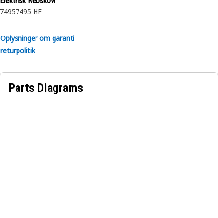
Elektrisk Rebskovl
7495
7495 HF
Egenskaber:
• Fremstillet efter en præcise specifikation og er bygget til
Oplysninger om garanti
holdbarhed, pålidelighed og produktivitet.
returpolitik
• Lavet af holdbare materialer, der giver styrke og
korrosionsbestandighed.
• Den komprimerede snapring indsættes i rillen eller
Parts Diagrams
fordybningen i boringen.
Anvendelser:
En indvendig holdering bruges til at fastgøre og holde lejet
i ophængscylinderen.