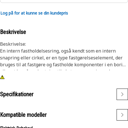
Log på for at kunne se din kundepris
Beskrivelse
Beskrivelse:
En intern fastholdelsesring, også kendt som en intern
snapring eller cirkel, er en type fastgørelseselement, der
bruges til at fastgøre og fastholde komponenter i en boring
eller et hus. I modsætning til eksterne snapringe, der
passer over en aksel eller stift, installeres interne
snapringe inde i en boring eller rille for at holde
komponenter på plads. Hovedformålet med en intern
Specifikationer
snapring er at forhindre aksial bevægelse eller
forskydning af komponenter i en boring eller et hus. Det
fungerer som en fastholdelsesanordning, der holder
Kompatible modeller
komponenter såsom lejer, aksler eller tætninger sikkert på
plads.