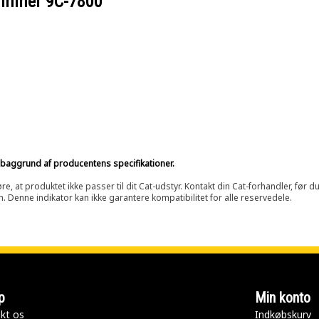
nummer
9C-7800
på baggrund af producentens specifikationer.
at produktet ikke passer til dit Cat-udstyr. Kontakt din Cat-forhandler, før du k
n. Denne indikator kan ikke garantere kompatibilitet for alle reservedele.
p
Min konto
kt os
Indkøbskurv