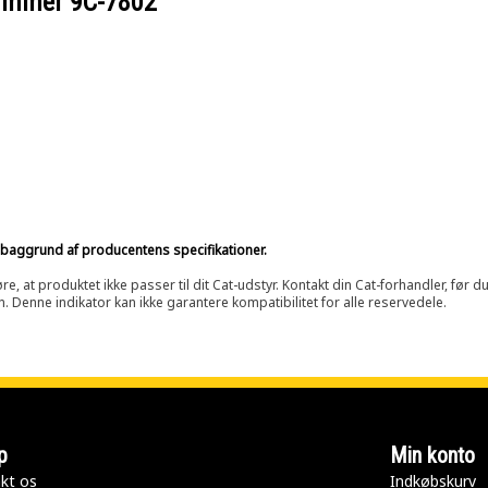
nummer
9C-7802
på baggrund af producentens specifikationer.
at produktet ikke passer til dit Cat-udstyr. Kontakt din Cat-forhandler, før du k
n. Denne indikator kan ikke garantere kompatibilitet for alle reservedele.
p
Min konto
kt os
Indkøbskurv