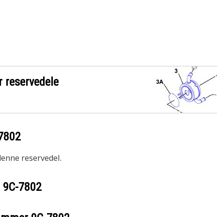
r reservedele
7802
 denne reservedel.
r
9C-7802