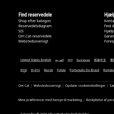
Find reservedele
Hjæl
Shop efter kategori
Konta
Reservedelsdiagram
Find d
SIS
Hjælp
Om Cat-reservedele
Garan
Webstedsoversigt
Fores
United States English
العربية
বাংলা
Български
简体中文
繁
ಕನ್ನಡ
한국어
Norsk
Polski
Português Do Brasil
Român
Om Cat
Webstedsoversigt
Opdater cookieindstillinger
Sæ
Mine præferencer med hensyn til marketing
Beskyttelse af pe