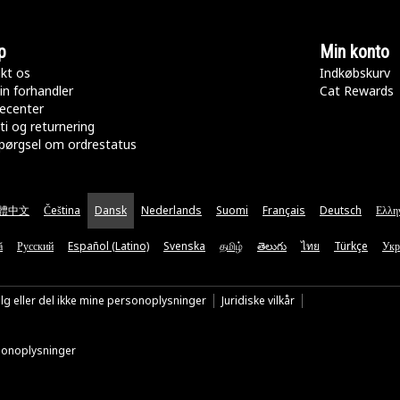
p
Min konto
kt os
Indkøbskurv
in forhandler
Cat Rewards
ecenter
ti og returnering
pørgsel om ordrestatus
體中文
Čeština
Dansk
Nederlands
Suomi
Français
Deutsch
Ελλη
ă
Русский
Español (Latino)
Svenska
தமிழ்
తెలుగు
ไทย
Türkçe
Укр
lg eller del ikke mine personoplysninger
Juridiske vilkår
rsonoplysninger