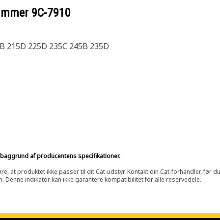
nummer
9C-7910
5B 215D 225D 235C 245B 235D
på baggrund af producentens specifikationer.
at produktet ikke passer til dit Cat-udstyr. Kontakt din Cat-forhandler, før du k
n. Denne indikator kan ikke garantere kompatibilitet for alle reservedele.