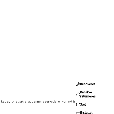
Renoveret
Kan ikke
returneres
øber, for at sikre, at denne reservedel er korrekt til
Sæt
Erstattet