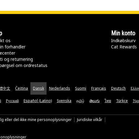
p
Min konto
kt os
Indkøbskurv
in forhandler
Cat Rewards
ecenter
ti og returnering
pørgsel om ordrestatus
體中文
Čeština
Dansk
Nederlands
Suomi
Français
Deutsch
Ελλη
ă
Русский
Español (Latino)
Svenska
தமிழ்
తెలుగు
ไทย
Türkçe
Укр
lg eller del ikke mine personoplysninger
Juridiske vilkår
rsonoplysninger