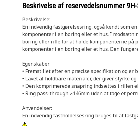
Beskrivelse af reservedelsnummer
9H-
Beskrivelse:
En indvendig fastgørelsesring, også kendt som en i
komponenter i en boring eller et hus. I modsætnin
boring eller rille for at holde komponenterne på 
komponenter i en boring eller et hus. Den fungere
Egenskaber:
• Fremstillet efter en præcise specifikation og er 
• Lavet af holdbare materialer, der giver styrke o
• Den komprimerede snapring indsættes i rillen el
• Ring pass-through ⌀146mm uden at tage et per
Anvendelser:
En indvendig fastholdelsesring bruges til at fast