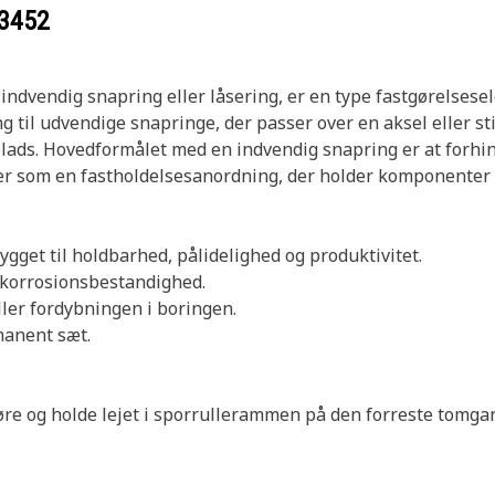
3452
ndvendig snapring eller låsering, er en type fastgørelsesel
g til udvendige snapringe, der passer over en aksel eller st
plads. Hovedformålet med en indvendig snapring er at forhin
r som en fastholdelsesanordning, der holder komponenter so
bygget til holdbarhed, pålidelighed og produktivitet.
g korrosionsbestandighed.
ler fordybningen i boringen.
manent sæt.
gøre og holde lejet i sporrullerammen på den forreste tomga