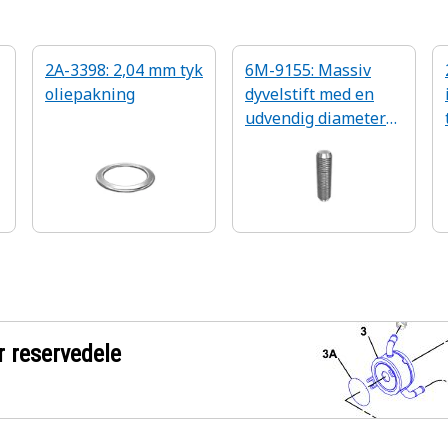
2A-3398: 2,04 mm tyk
6M-9155: Massiv
oliepakning
dyvelstift med en
udvendig diameter
på 4,78 mm
r reservedele