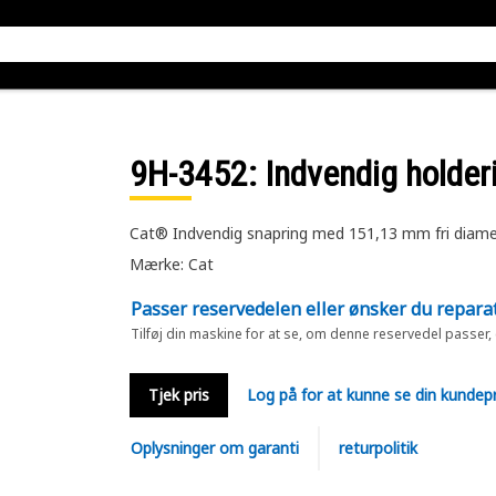
9H-3452
: Indvendig holder
Cat® Indvendig snapring med 151,13 mm fri diame
Mærke: Cat
Passer reservedelen eller ønsker du repara
Tilføj din maskine for at se, om denne reservedel passer,
Tjek pris
Log på for at kunne se din kundepr
Oplysninger om garanti
returpolitik