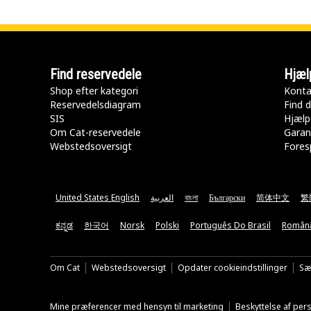
Find reservedele
Hjæl
Shop efter kategori
Konta
Reservedelsdiagram
Find d
SIS
Hjælp
Om Cat-reservedele
Garan
Webstedsoversigt
Fores
United States English
العربية
বাংলা
Български
简体中文
繁
ಕನ್ನಡ
한국어
Norsk
Polski
Português Do Brasil
Român
Om Cat
Webstedsoversigt
Opdater cookieindstillinger
Sæ
Mine præferencer med hensyn til marketing
Beskyttelse af pe