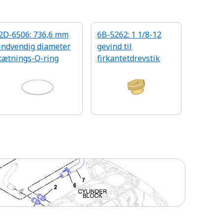
2D-6506: 736,6 mm
6B-5262: 1 1/8-12
indvendig diameter
gevind til
tætnings-O-ring
firkantetdrevstik