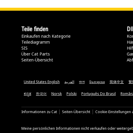
Teile finden
DI
Einkaufen nach Kategorie
Kon
Teilediagramm
Hä
SIS
Hi
Über Cat Parts
Ga
Seiten-Übersicht
Abf
United States English
العربية
বাংলা
Български
简体中文
繁
ಕನ್ನಡ
한국어
Norsk
Polski
Português Do Brasil
Român
Informationen zu Cat
Seiten-Übersicht
Cookie-Einstellungen a
Meine persönlichen Informationen nicht verkaufen oder weiterge