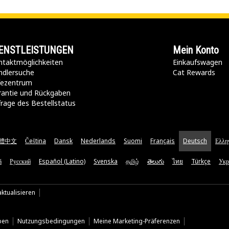
ENSTLEISTUNGEN
Mein Konto
taktmöglichkeiten​
Einkaufswagen
ndlersuche
Cat Rewards
lfezentrum
rantie und Rückgaben
rage des Bestellstatus
體中文
Čeština
Dansk
Nederlands
Suomi
Français
Deutsch
Ελλη
ă
Русский
Español (Latino)
Svenska
தமிழ்
తెలుగు
ไทย
Türkçe
Укр
ktualisieren
ben
Nutzungsbedingungen
Meine Marketing-Präferenzen