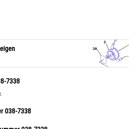
zeigen
38-7338
.
er
038-7338