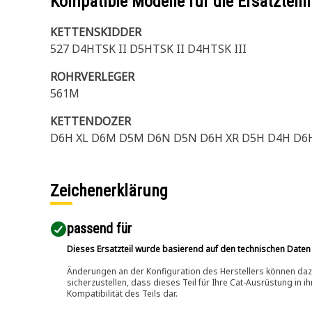
Kompatible Modelle für die Ersatzte
KETTENSKIDDER
527 D4HTSK II D5HTSK II D4HTSK III
ROHRVERLEGER
561M
KETTENDOZER
D6H XL D6M D5M D6N D5N D6H XR D5H D4H D6H I
Zeichenerklärung
passend für​
Dieses Ersatzteil wurde basierend auf den technischen Daten
Änderungen an der Konfiguration des Herstellers können dazu
sicherzustellen, dass dieses Teil für Ihre Cat-Ausrüstung in 
Kompatibilität des Teils dar.