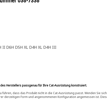
ilnummer
038-7338
I D6H D5H XL D4H XL D4H III
 des Herstellers passgenau für Ihre Cat-Ausrüstung konstruiert.
 führen, dass das Produkt nicht in die Cat-Ausrüstung passt. Wenden Sie sich
ihrer derzeitigen Form und angenommenen Konfiguration angemessen ist. Dieser 