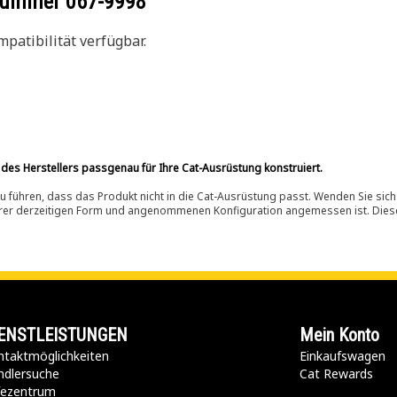
ilnummer
067-9998
patibilität verfügbar.
 des Herstellers passgenau für Ihre Cat-Ausrüstung konstruiert.
 führen, dass das Produkt nicht in die Cat-Ausrüstung passt. Wenden Sie sich
ihrer derzeitigen Form und angenommenen Konfiguration angemessen ist. Dieser 
ENSTLEISTUNGEN
Mein Konto
taktmöglichkeiten​
Einkaufswagen
ndlersuche
Cat Rewards
lfezentrum