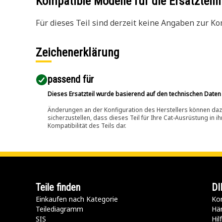
Kompatible Modelle für die Ersatzte
Für dieses Teil sind derzeit keine Angaben zur Kom
Zeichenerklärung
passend für​
Dieses Ersatzteil wurde basierend auf den technischen Daten
Änderungen an der Konfiguration des Herstellers können dazu
sicherzustellen, dass dieses Teil für Ihre Cat-Ausrüstung in 
Kompatibilität des Teils dar.
Teile finden
DI
Einkaufen nach Kategorie
Kon
Teilediagramm
Hä
SIS
Hi