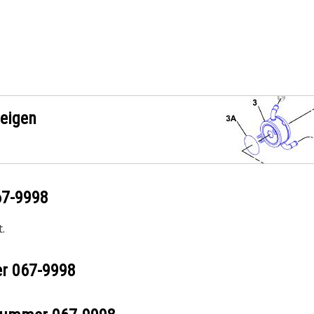
zeigen
67-9998
.
er
067-9998