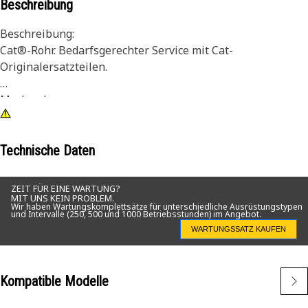
Beschreibung
Beschreibung:
Cat®-Rohr. Bedarfsgerechter Service mit Cat-
Originalersatzteilen.
Merkmale:
• Direktes Erstausrüsterersatzteil
Anwendungen:
Technische Daten
• Für eine Vielzahl von Cat-Anwendungen geeignet.
ZEIT FÜR EINE WARTUNG?
MIT UNS KEIN PROBLEM.
Wir haben Wartungskomplettsätze für unterschiedliche Ausrüstungstypen
und Intervalle (250, 500 und 1000 Betriebsstunden) im Angebot.
WARTUNGSSATZ KAUFEN
Kompatible Modelle