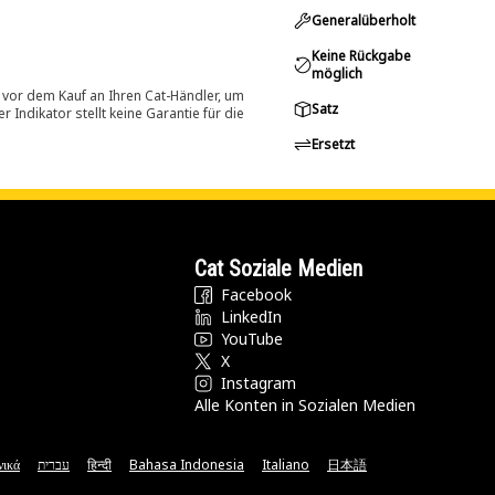
Generalüberholt
Keine Rückgabe
möglich
 vor dem Kauf an Ihren Cat-Händler, um
Satz
Indikator stellt keine Garantie für die
Ersetzt
Cat Soziale Medien
Facebook
LinkedIn
YouTube
X
Instagram
Alle Konten in Sozialen Medien
νικά
עברית
हिन्दी
Bahasa Indonesia
Italiano
日本語