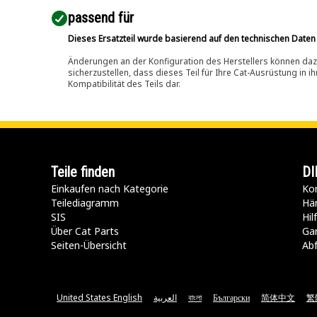
passend für​
Dieses Ersatzteil wurde basierend auf den technischen Daten
Änderungen an der Konfiguration des Herstellers können dazu
sicherzustellen, dass dieses Teil für Ihre Cat-Ausrüstung in 
Kompatibilität des Teils dar.
Teile finden
DI
Einkaufen nach Kategorie
Kon
Teilediagramm
Hä
SIS
Hi
Über Cat Parts
Ga
Seiten-Übersicht
Abf
United States English
العربية
বাংলা
Български
简体中文
繁