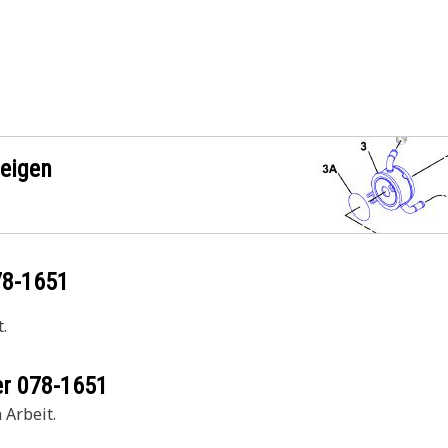
zeigen
78-1651
.
er
078-1651
 Arbeit.