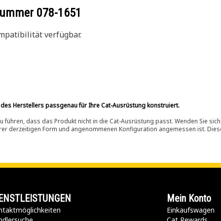
ilnummer
078-1651
patibilität verfügbar.
 des Herstellers passgenau für Ihre Cat-Ausrüstung konstruiert.
 führen, dass das Produkt nicht in die Cat-Ausrüstung passt. Wenden Sie sich
ihrer derzeitigen Form und angenommenen Konfiguration angemessen ist. Dieser 
ENSTLEISTUNGEN
Mein Konto
taktmöglichkeiten​
Einkaufswagen
ndlersuche
Cat Rewards