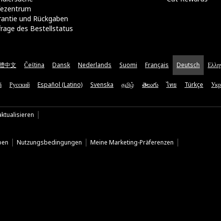
lfezentrum
rantie und Rückgaben
rage des Bestellstatus
體中文
Čeština
Dansk
Nederlands
Suomi
Français
Deutsch
Ελλη
ă
Русский
Español (Latino)
Svenska
தமிழ்
తెలుగు
ไทย
Türkçe
Укр
ktualisieren
ben
Nutzungsbedingungen
Meine Marketing-Präferenzen