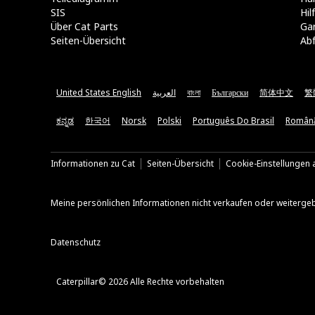
SIS
Hi
Über Cat Parts
Ga
Seiten-Übersicht
Abf
United States English
العربية
বাংলা
Български
简体中文
繁
ಕನ್ನಡ
한국어
Norsk
Polski
Português Do Brasil
Român
Informationen zu Cat
Seiten-Übersicht
Cookie-Einstellungen a
Meine persönlichen Informationen nicht verkaufen oder weiterge
Datenschutz
Caterpillar© 2026 Alle Rechte vorbehalten