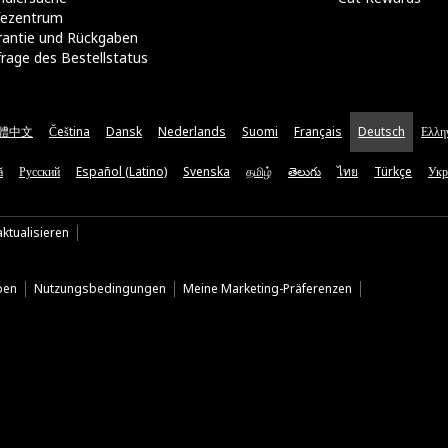
lfezentrum
rantie und Rückgaben
rage des Bestellstatus
體中文
Čeština
Dansk
Nederlands
Suomi
Français
Deutsch
Ελλη
ă
Русский
Español (Latino)
Svenska
தமிழ்
తెలుగు
ไทย
Türkçe
Укр
ktualisieren
ben
Nutzungsbedingungen
Meine Marketing-Präferenzen