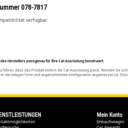
ilnummer
078-7817
patibilität verfügbar.
 des Herstellers passgenau für Ihre Cat-Ausrüstung konstruiert.
 führen, dass das Produkt nicht in die Cat-Ausrüstung passt. Wenden Sie sich
ihrer derzeitigen Form und angenommenen Konfiguration angemessen ist. Dieser 
ENSTLEISTUNGEN
Mein Konto
taktmöglichkeiten​
Einkaufswagen
ndlersuche
Cat Rewards