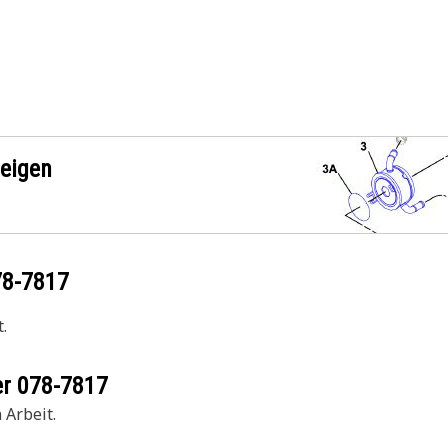
zeigen
78-7817
.
er
078-7817
 Arbeit.