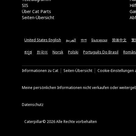
SIS
Hi
Über Cat Parts
Ga
Seiten-Übersicht
Abf
United States English
العربية
বাংলা
Български
简体中文
繁
ಕನ್ನಡ
한국어
Norsk
Polski
Português Do Brasil
Român
Informationen zu Cat
Seiten-Übersicht
Cookie-Einstellungen a
Meine persönlichen Informationen nicht verkaufen oder weiterge
Datenschutz
Caterpillar© 2026 Alle Rechte vorbehalten