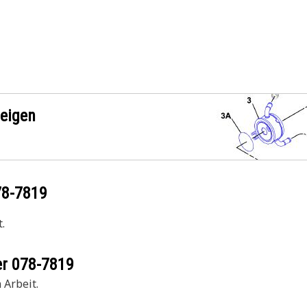
zeigen
78-7819
.
er
078-7819
 Arbeit.