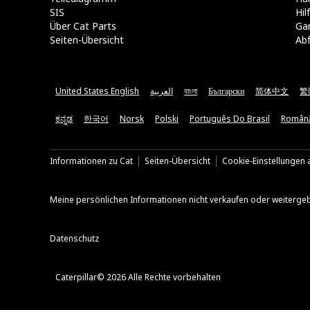
SIS
Hi
Über Cat Parts
Ga
Seiten-Übersicht
Abf
United States English
العربية
বাংলা
Български
简体中文
繁
ಕನ್ನಡ
한국어
Norsk
Polski
Português Do Brasil
Român
Informationen zu Cat
Seiten-Übersicht
Cookie-Einstellungen a
Meine persönlichen Informationen nicht verkaufen oder weiterge
Datenschutz
Caterpillar© 2026 Alle Rechte vorbehalten