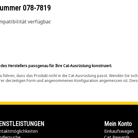
ilnummer
078-7819
patibilität verfügbar.
 des Herstellers passgenau für Ihre Cat-Ausrüstung konstruiert.
 führen, dass das Produkt nicht in die Cat-Ausrüstung passt. Wenden Sie sich
ihrer derzeitigen Form und angenommenen Konfiguration angemessen ist. Dieser 
ENSTLEISTUNGEN
Mein Konto
taktmöglichkeiten​
Einkaufswagen
ndlersuche
Cat Rewards