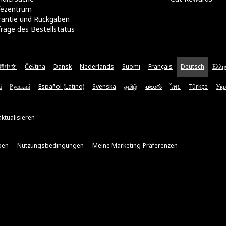
lfezentrum
rantie und Rückgaben
rage des Bestellstatus
體中文
Čeština
Dansk
Nederlands
Suomi
Français
Deutsch
Ελλη
ă
Русский
Español (Latino)
Svenska
தமிழ்
తెలుగు
ไทย
Türkçe
Укр
ktualisieren
ben
Nutzungsbedingungen
Meine Marketing-Präferenzen