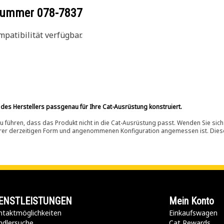
ilnummer
078-7837
patibilität verfügbar.
 des Herstellers passgenau für Ihre Cat-Ausrüstung konstruiert.
 führen, dass das Produkt nicht in die Cat-Ausrüstung passt. Wenden Sie sich
ihrer derzeitigen Form und angenommenen Konfiguration angemessen ist. Dieser 
ENSTLEISTUNGEN
Mein Konto
taktmöglichkeiten​
Einkaufswagen
ndlersuche
Cat Rewards