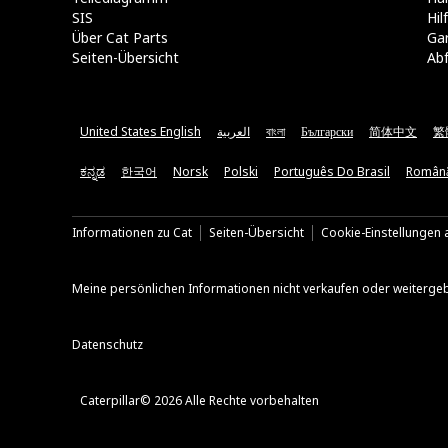
SIS
Hi
Über Cat Parts
Ga
Seiten-Übersicht
Abf
United States English
العربية
বাংলা
Български
简体中文
繁
ಕನ್ನಡ
한국어
Norsk
Polski
Português Do Brasil
Român
Informationen zu Cat
Seiten-Übersicht
Cookie-Einstellungen a
Meine persönlichen Informationen nicht verkaufen oder weiterge
Datenschutz
Caterpillar© 2026 Alle Rechte vorbehalten