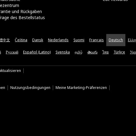
lfezentrum
rantie und Rückgaben
rage des Bestellstatus
體中文
Čeština
Dansk
Nederlands
Suomi
Français
Deutsch
Ελλη
ă
Русский
Español (Latino)
Svenska
தமிழ்
తెలుగు
ไทย
Türkçe
Укр
ktualisieren
ben
Nutzungsbedingungen
Meine Marketing-Präferenzen