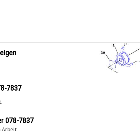
zeigen
78-7837
.
er
078-7837
 Arbeit.