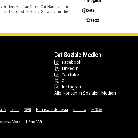
möglich
 vor dem Kauf an Ihren Cat-Händler, um
Satz
Indikator stellt keine Garantie für die
Ersetzt
Cat Soziale Medien
Facebook
LinkedIn
YouTube
X
Instagram
Alle Konten in Sozialen Medien
νικά
עברית
हिन्दी
Bahasa Indonesia
Italiano
日本語
аїнська Мова
Tiếng Việt