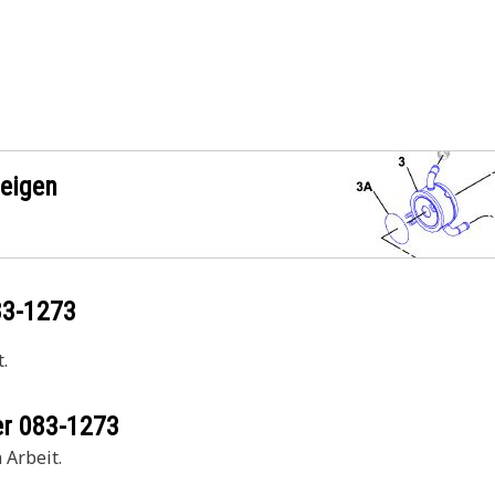
zeigen
83-1273
.
er
083-1273
 Arbeit.