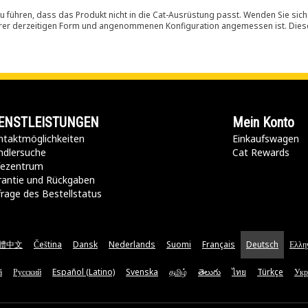
 führen, dass das Produkt nicht in die Cat-Ausrüstung passt. Wenden Sie sich
ihrer derzeitigen Form und angenommenen Konfiguration angemessen ist. Dieser 
ENSTLEISTUNGEN
Mein Konto
taktmöglichkeiten​
Einkaufswagen
ndlersuche
Cat Rewards
lfezentrum
rantie und Rückgaben
rage des Bestellstatus
體中文
Čeština
Dansk
Nederlands
Suomi
Français
Deutsch
Ελλη
ă
Русский
Español (Latino)
Svenska
தமிழ்
తెలుగు
ไทย
Türkçe
Укр