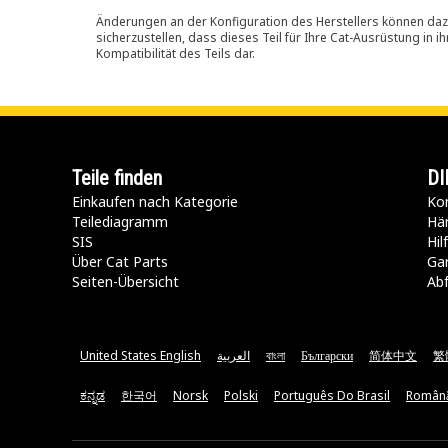
Änderungen an der Konfiguration des Herstellers können dazu
sicherzustellen, dass dieses Teil für Ihre Cat-Ausrüstung in 
Kompatibilität des Teils dar.
Teile finden
DI
Einkaufen nach Kategorie
Kon
Teilediagramm
Hä
SIS
Hi
Über Cat Parts
Ga
Seiten-Übersicht
Abf
United States English
العربية
বাংলা
Български
简体中文
繁
ಕನ್ನಡ
한국어
Norsk
Polski
Português Do Brasil
Român