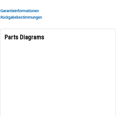
Applications:
Garantieinformationen
The Final Drive Sun Gear is used to transmit power from
Rückgabebestimmungen
the hydraulic motor to the wheels to receive the necessary
power for movement contributing to the overall
functionality and mobility of the machinery in heavy-duty
Parts Diagrams
applications.