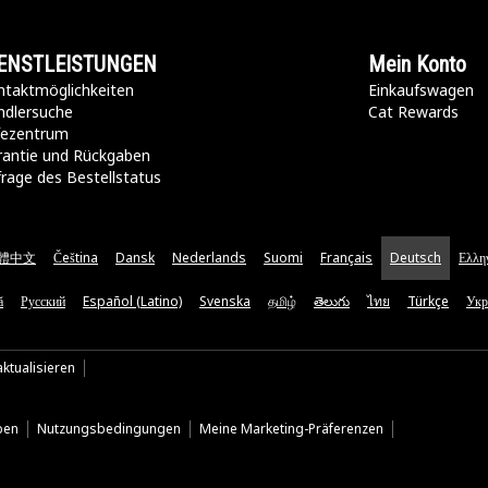
ENSTLEISTUNGEN
Mein Konto
taktmöglichkeiten​
Einkaufswagen
ndlersuche
Cat Rewards
lfezentrum
rantie und Rückgaben
rage des Bestellstatus
體中文
Čeština
Dansk
Nederlands
Suomi
Français
Deutsch
Ελλη
ă
Русский
Español (Latino)
Svenska
தமிழ்
తెలుగు
ไทย
Türkçe
Укр
ktualisieren
ben
Nutzungsbedingungen
Meine Marketing-Präferenzen