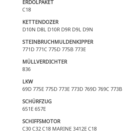
ERDÖLPAKET
C18
KETTENDOZER
D10N D8L D10R D9R D9L D9N
STEINBRUCHMULDENKIPPER
771D 771C 775D 775B 773E
MÜLLVERDICHTER
836
LKW
69D 775E 775D 773E 773D 769D 769C 773B
SCHÜRFZUG
651E 657E
SCHIFFSMOTOR
C30 C32 C18 MARINE 3412E C18