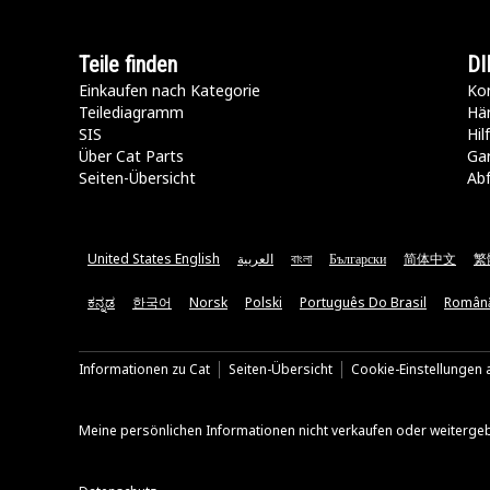
Teile finden
DI
Einkaufen nach Kategorie
Kon
Teilediagramm
Hä
SIS
Hi
Über Cat Parts
Ga
Seiten-Übersicht
Abf
United States English
العربية
বাংলা
Български
简体中文
繁
ಕನ್ನಡ
한국어
Norsk
Polski
Português Do Brasil
Român
Informationen zu Cat
Seiten-Übersicht
Cookie-Einstellungen a
Meine persönlichen Informationen nicht verkaufen oder weiterge