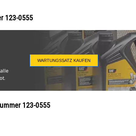
er
123-0555
WARTUNGSSATZ KAUFEN
alle
ot.
ilnummer
123-0555