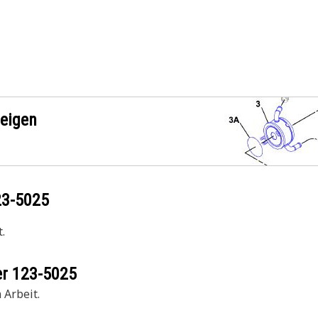
zeigen
23-5025
.
er
123-5025
 Arbeit.