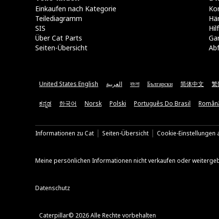
Einkaufen nach Kategorie
Kon
Teilediagramm
Hä
SIS
Hi
Über Cat Parts
Ga
Seiten-Übersicht
Abf
United States English
العربية
বাংলা
Български
简体中文
繁
ಕನ್ನಡ
한국어
Norsk
Polski
Português Do Brasil
Român
Informationen zu Cat
Seiten-Übersicht
Cookie-Einstellungen a
Meine persönlichen Informationen nicht verkaufen oder weiterge
Datenschutz
Caterpillar© 2026 Alle Rechte vorbehalten