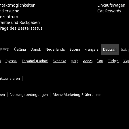
taktmöglichkeiten​
Einkaufswagen
ndlersuche
Cat Rewards
lfezentrum
rantie und Rückgaben
rage des Bestellstatus
體中文
Čeština
Dansk
Nederlands
Suomi
Français
Deutsch
Ελλη
ă
Русский
Español (Latino)
Svenska
தமிழ்
తెలుగు
ไทย
Türkçe
Укр
ktualisieren
ben
Nutzungsbedingungen
Meine Marketing-Präferenzen