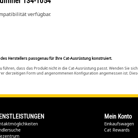
ilnummer
134-1054
patibilität verfügbar.
 des Herstellers passgenau für Ihre Cat-Ausrüstung konstruiert.
 führen, dass das Produkt nicht in die Cat-Ausrüstung passt. Wenden Sie sich
ihrer derzeitigen Form und angenommenen Konfiguration angemessen ist. Dieser 
ENSTLEISTUNGEN
Mein Konto
taktmöglichkeiten​
Einkaufswagen
ndlersuche
Cat Rewards
lfezentrum