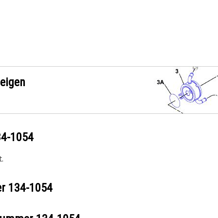
zeigen
34-1054
.
er
134-1054