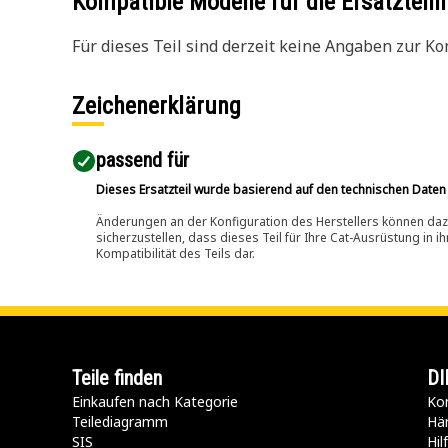
Kompatible Modelle für die Ersatzte
Für dieses Teil sind derzeit keine Angaben zur Kom
Zeichenerklärung
passend für​
Dieses Ersatzteil wurde basierend auf den technischen Daten
Änderungen an der Konfiguration des Herstellers können dazu
sicherzustellen, dass dieses Teil für Ihre Cat-Ausrüstung in 
Kompatibilität des Teils dar.
Teile finden
DI
Einkaufen nach Kategorie
Kon
Teilediagramm
Hä
SIS
Hi