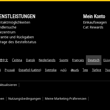
ENSTLEISTUNGEN
Mein Konto
taktmöglichkeiten​
Einkaufswagen
ndlersuche
Cat Rewards
lfezentrum
rantie und Rückgaben
rage des Bestellstatus
體中文
Čeština
Dansk
Nederlands
Suomi
Français
Deutsch
Ελλη
ă
Русский
Español (Latino)
Svenska
தமிழ்
తెలుగు
ไทย
Türkçe
Укр
ktualisieren
ben
Nutzungsbedingungen
Meine Marketing-Präferenzen