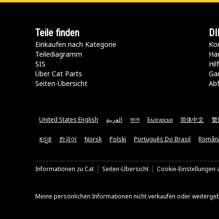
Teile finden
DI
Einkaufen nach Kategorie
Kon
Teilediagramm
Hä
SIS
Hi
Über Cat Parts
Ga
Seiten-Übersicht
Abf
United States English
العربية
বাংলা
Български
简体中文
繁
ಕನ್ನಡ
한국어
Norsk
Polski
Português Do Brasil
Român
Informationen zu Cat
Seiten-Übersicht
Cookie-Einstellungen a
Meine persönlichen Informationen nicht verkaufen oder weiterge