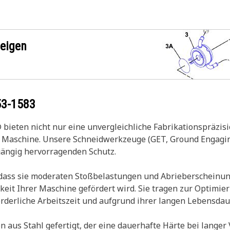
zeigen
53-1583
ieten nicht nur eine unvergleichliche Fabrikationspräzisi
r Maschine. Unsere Schneidwerkzeuge (GET, Ground Engaging 
gängig hervorragenden Schutz.
 dass sie moderaten Stoßbelastungen und Abrieberscheinu
keit Ihrer Maschine gefördert wird. Sie tragen zur Optimie
derliche Arbeitszeit und aufgrund ihrer langen Lebensdaue
s Stahl gefertigt, der eine dauerhafte Härte bei langer V