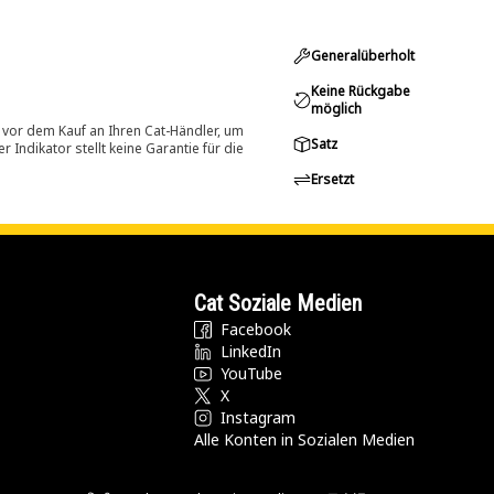
Generalüberholt
Keine Rückgabe
möglich
 vor dem Kauf an Ihren Cat-Händler, um
Satz
Indikator stellt keine Garantie für die
Ersetzt
Cat Soziale Medien
Facebook
LinkedIn
YouTube
X
Instagram
Alle Konten in Sozialen Medien