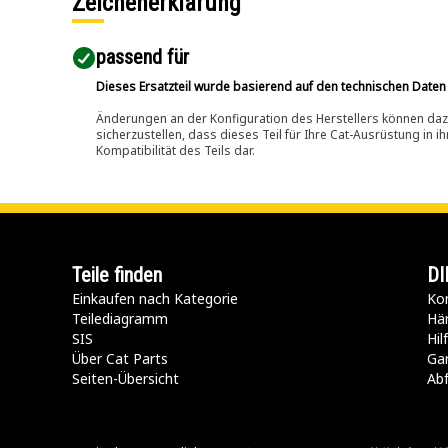
Zeichenerklärung
passend für​
Dieses Ersatzteil wurde basierend auf den technischen Daten
Änderungen an der Konfiguration des Herstellers können dazu
sicherzustellen, dass dieses Teil für Ihre Cat-Ausrüstung in 
Kompatibilität des Teils dar.
Teile finden
DI
Einkaufen nach Kategorie
Kon
Teilediagramm
Hä
SIS
Hi
Über Cat Parts
Ga
Seiten-Übersicht
Abf