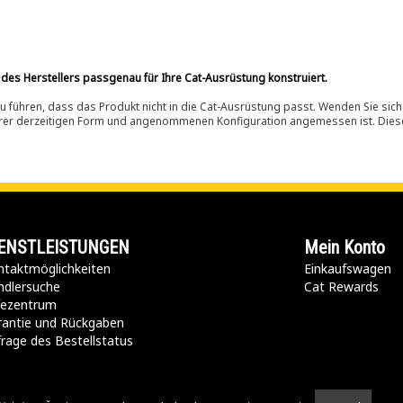
 des Herstellers passgenau für Ihre Cat-Ausrüstung konstruiert.
 führen, dass das Produkt nicht in die Cat-Ausrüstung passt. Wenden Sie sich
ihrer derzeitigen Form und angenommenen Konfiguration angemessen ist. Dieser 
ENSTLEISTUNGEN
Mein Konto
taktmöglichkeiten​
Einkaufswagen
ndlersuche
Cat Rewards
lfezentrum
rantie und Rückgaben
rage des Bestellstatus