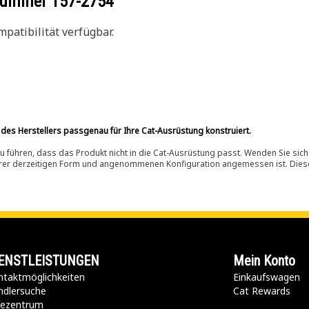
ilnummer
157-2754
patibilität verfügbar.
 des Herstellers passgenau für Ihre Cat-Ausrüstung konstruiert.
 führen, dass das Produkt nicht in die Cat-Ausrüstung passt. Wenden Sie sich
ihrer derzeitigen Form und angenommenen Konfiguration angemessen ist. Dieser 
ENSTLEISTUNGEN
Mein Konto
taktmöglichkeiten​
Einkaufswagen
ndlersuche
Cat Rewards
lfezentrum