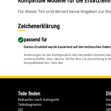
Kompatible Modelle für die Ersatzte
Für dieses Teil sind derzeit keine Angaben zur Kom
Zeichenerklärung
passend für​
Dieses Ersatzteil wurde basierend auf den technischen Daten
Änderungen an der Konfiguration des Herstellers können dazu
sicherzustellen, dass dieses Teil für Ihre Cat-Ausrüstung in 
Kompatibilität des Teils dar.
Teile finden
DI
Einkaufen nach Kategorie
Kon
Teilediagramm
Hä
SIS
Hi