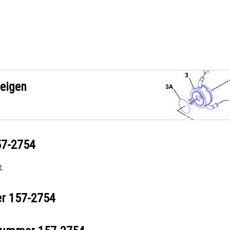
zeigen
57-2754
.
er
157-2754