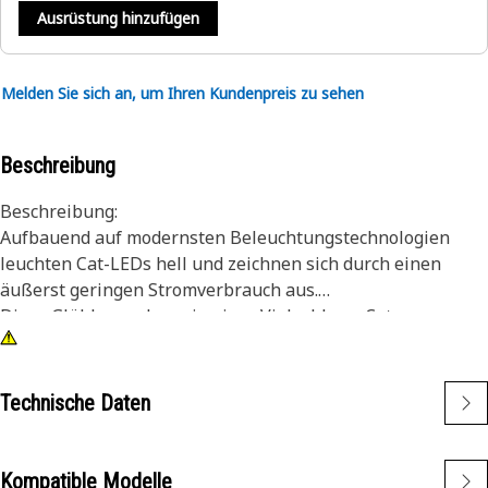
Ausrüstung hinzufügen
Melden Sie sich an, um Ihren Kundenpreis zu sehen
Beschreibung
Beschreibung:
Aufbauend auf modernsten Beleuchtungstechnologien
leuchten Cat-LEDs hell und zeichnen sich durch einen
äußerst geringen Stromverbrauch aus.
Diese Glühlampe kann in einer Vielzahl von Cat-
Maschinen eingesetzt werden; sie zeichnet sich durch
Vielseitigkeit und Robustheit aus.
Merkmale:
Technische Daten
• Grüne LED-Glühlampe
• Glühlampengröße T-3 1/4
• 24 V
Kompatible Modelle