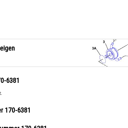
zeigen
70-6381
.
er
170-6381