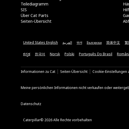
Teilediagramm
Hä
SIS
Hi
Über Cat Parts
Ga
Seiten-Übersicht
Abf
United States English
العربية
বাংলা
Български
简体中文
繁
ಕನ್ನಡ
한국어
Norsk
Polski
Português Do Brasil
Român
Informationen zu Cat
Seiten-Übersicht
Cookie-Einstellungen a
Meine persönlichen Informationen nicht verkaufen oder weiterge
Datenschutz
Caterpillar© 2026 Alle Rechte vorbehalten