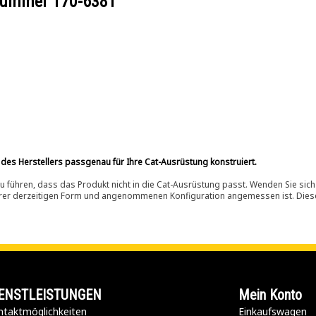
ilnummer
170-6381
 des Herstellers passgenau für Ihre Cat-Ausrüstung konstruiert.
 führen, dass das Produkt nicht in die Cat-Ausrüstung passt. Wenden Sie sich
ihrer derzeitigen Form und angenommenen Konfiguration angemessen ist. Dieser 
ENSTLEISTUNGEN
Mein Konto
taktmöglichkeiten​
Einkaufswagen