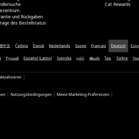
ndlersuche
Cat Rewards
lfezentrum
rantie und Rückgaben
rage des Bestellstatus
體中文
Čeština
Dansk
Nederlands
Suomi
Français
Deutsch
Ελλη
ă
Русский
Español (Latino)
Svenska
தமிழ்
తెలుగు
ไทย
Türkçe
Укр
ktualisieren
ben
Nutzungsbedingungen
Meine Marketing-Präferenzen