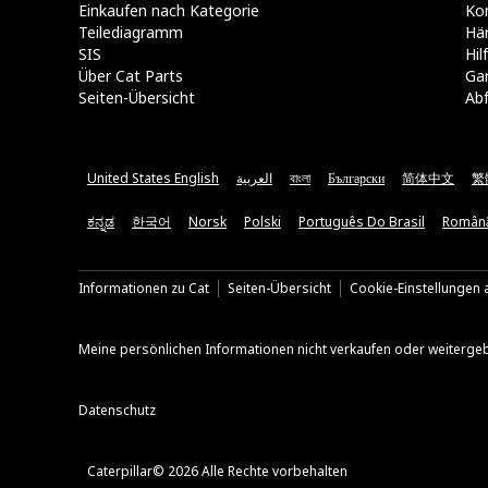
Einkaufen nach Kategorie
Kon
Teilediagramm
Hä
SIS
Hi
Über Cat Parts
Ga
Seiten-Übersicht
Abf
United States English
العربية
বাংলা
Български
简体中文
繁
ಕನ್ನಡ
한국어
Norsk
Polski
Português Do Brasil
Român
Informationen zu Cat
Seiten-Übersicht
Cookie-Einstellungen a
Meine persönlichen Informationen nicht verkaufen oder weiterge
Datenschutz
Caterpillar© 2026 Alle Rechte vorbehalten