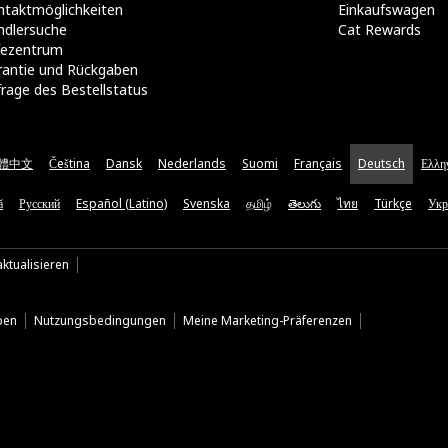
taktmöglichkeiten​
Einkaufswagen
ndlersuche
Cat Rewards
lfezentrum
rantie und Rückgaben
rage des Bestellstatus
體中文
Čeština
Dansk
Nederlands
Suomi
Français
Deutsch
Ελλη
ă
Русский
Español (Latino)
Svenska
தமிழ்
తెలుగు
ไทย
Türkçe
Укр
ktualisieren
ben
Nutzungsbedingungen
Meine Marketing-Präferenzen