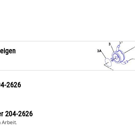
zeigen
04-2626
er
204-2626
 Arbeit.