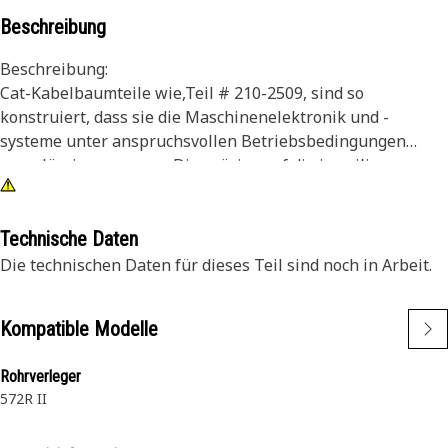
Beschreibung
Beschreibung:
Cat-Kabelbaumteile wie,Teil # 210-2509, sind so
konstruiert, dass sie die Maschinenelektronik und -
systeme unter anspruchsvollen Betriebsbedingungen
zuverlässig versorgen. Die präzise auf die jeweiligen
Maschinenanforderungen abgestimmten Kabelstränge
ermöglichen als Erstausrüsterersatzteile eine einfache
Wartung von Cat-Maschinen vor Ort.
Technische Daten
Die technischen Daten für dieses Teil sind noch in Arbeit.
Merkmale:
• Erstausrüsterersatzteil
Kompatible Modelle
• Hitzebeständig
• Kabelbaum für Getriebeüberbrückung
Rohrverleger
572R II
Anwendung:
Weitere Informationen finden Sie in Ihrer