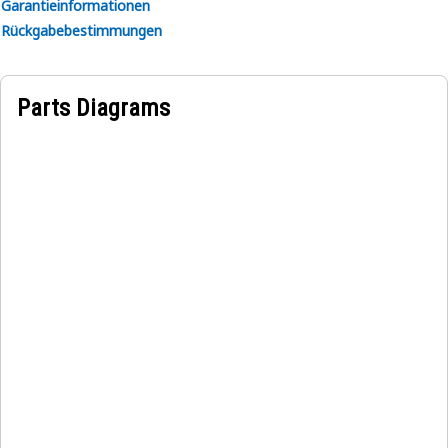
Betriebsanleitung oder erhalten Sie von Ihrem lokalen Cat-
Garantieinformationen
Händler.
Rückgabebestimmungen
Parts Diagrams